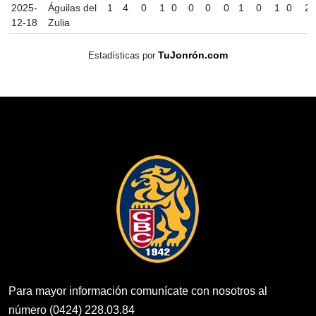
2025-
Águilas del
1
4
0
1
0
0
0
0
1
0
1
0
2
12-18
Zulia
TuJonrón.com
Estadísticas por
Para mayor información comunícate con nosotros al
número (0424) 228.03.84