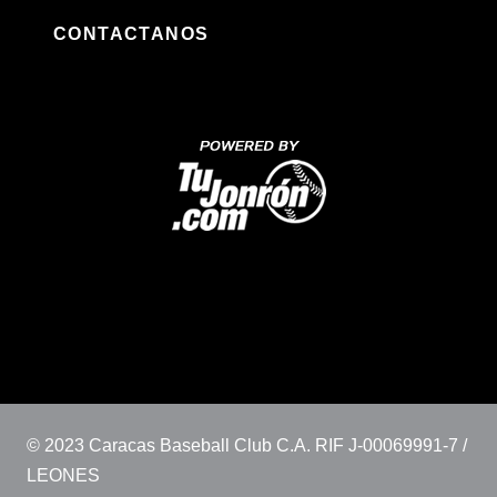
CONTACTANOS
© 2023 Caracas Baseball Club C.A. RIF J-00069991-7 /
LEONES