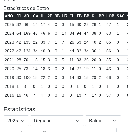
Estadísticas de Bateo
AÑO
JJ
VB
CA
H
2B
3B
HR
CI
TB
BB
K
BR
LOB
SAC
SF
2025
32
86
14
17
4
0
3
15
30
22
28
1
47
1
3
2024
54
169
45
46
6
0
14
34
94
44
38
0
63
1
4
2023
42
139
22
33
7
1
7
26
63
24
40
2
85
0
4
2022
42
124
34
40
9
0
11
44
82
34
36
1
66
0
3
2021
28
70
15
15
3
0
5
11
33
26
20
0
35
0
2
2020
25
73
14
18
3
0
2
14
27
19
11
0
43
0
2
2019
30
100
18
22
2
0
3
14
33
15
29
2
68
0
1
2018
1
3
0
1
0
0
0
0
1
0
1
0
1
0
0
2016
16
46
7
4
0
0
3
9
13
7
17
0
37
0
0
Estadísticas