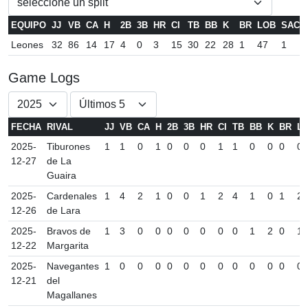
EQUIPO
JJ
VB
CA
H
2B
3B
HR
CI
TB
BB
K
BR
LOB
SAC
Leones
32
86
14
17
4
0
3
15
30
22
28
1
47
1
Game Logs
FECHA
RIVAL
JJ
VB
CA
H
2B
3B
HR
CI
TB
BB
K
BR
L
2025-
Tiburones
1
1
0
1
0
0
0
1
1
0
0
0
0
12-27
de La
Guaira
2025-
Cardenales
1
4
2
1
0
0
1
2
4
1
0
1
2
12-26
de Lara
2025-
Bravos de
1
3
0
0
0
0
0
0
0
1
2
0
1
12-22
Margarita
2025-
Navegantes
1
0
0
0
0
0
0
0
0
0
0
0
0
12-21
del
Magallanes