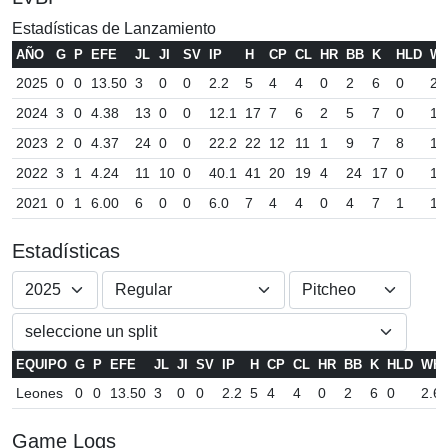
Estadísticas de Lanzamiento
AÑO
G
P
EFE
JL
JI
SV
IP
H
CP
CL
HR
BB
K
HLD
WH
2025
0
0
13.50
3
0
0
2.2
5
4
4
0
2
6
0
2.
2024
3
0
4.38
13
0
0
12.1
17
7
6
2
5
7
0
1.
2023
2
0
4.37
24
0
0
22.2
22
12
11
1
9
7
8
1.
2022
3
1
4.24
11
10
0
40.1
41
20
19
4
24
17
0
1.
2021
0
1
6.00
6
0
0
6.0
7
4
4
0
4
7
1
1.
Estadísticas
EQUIPO
G
P
EFE
JL
JI
SV
IP
H
CP
CL
HR
BB
K
HLD
WHI
Leones
0
0
13.50
3
0
0
2.2
5
4
4
0
2
6
0
2.6
Game Logs