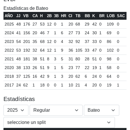
Estadísticas de Bateo
AÑO
JJ
VB
CA
H
2B
3B
HR
CI
TB
BB
K
BR
LOB
SAC
S
2025
48
176
27
53
12
0
1
20
68
29
42
0
109
0
1
2024
41
156
20
46
7
1
6
27
73
24
30
1
69
0
1
2023
54
201
35
68
12
0
4
32
92
37
33
0
86
0
1
2022
53
192
32
64
12
1
9
36
105
33
47
0
102
0
5
2021
48
181
38
51
8
3
5
31
80
28
51
0
98
0
3
2020
38
133
26
51
9
1
5
23
77
22
19
1
58
0
1
2018
37
125
16
42
9
1
3
20
62
6
24
0
64
0
0
2017
24
62
1
18
0
0
1
10
21
4
20
0
19
1
0
Estadísticas