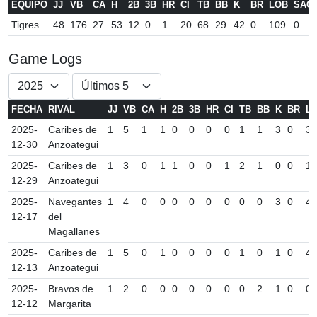
EQUIPO
JJ
VB
CA
H
2B
3B
HR
CI
TB
BB
K
BR
LOB
SAC
Tigres
48
176
27
53
12
0
1
20
68
29
42
0
109
0
Game Logs
FECHA
RIVAL
JJ
VB
CA
H
2B
3B
HR
CI
TB
BB
K
BR
L
2025-
Caribes de
1
5
1
1
0
0
0
0
1
1
3
0
3
12-30
Anzoategui
2025-
Caribes de
1
3
0
1
1
0
0
1
2
1
0
0
1
12-29
Anzoategui
2025-
Navegantes
1
4
0
0
0
0
0
0
0
0
3
0
4
12-17
del
Magallanes
2025-
Caribes de
1
5
0
1
0
0
0
0
1
0
1
0
4
12-13
Anzoategui
2025-
Bravos de
1
2
0
0
0
0
0
0
0
2
1
0
0
12-12
Margarita