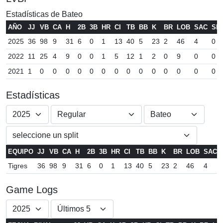
Estadísticas de Bateo
AÑO
JJ
VB
CA
H
2B
3B
HR
CI
TB
BB
K
BR
LOB
SAC
SF
2025
36
98
9
31
6
0
1
13
40
5
23
2
46
4
0
2022
11
25
4
9
0
0
1
5
12
1
2
0
9
0
0
2021
1
0
0
0
0
0
0
0
0
0
0
0
0
0
0
Estadísticas
EQUIPO
JJ
VB
CA
H
2B
3B
HR
CI
TB
BB
K
BR
LOB
SAC
Tigres
36
98
9
31
6
0
1
13
40
5
23
2
46
4
Game Logs