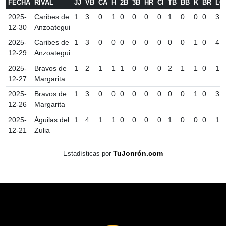
FECHA
RIVAL
JJ
VB
CA
H
2B
3B
HR
CI
TB
BB
K
BR
LO
2025-
Caribes de
1
3
0
1
0
0
0
0
1
0
0
0
3
12-30
Anzoategui
2025-
Caribes de
1
3
0
0
0
0
0
0
0
0
1
0
4
12-29
Anzoategui
2025-
Bravos de
1
2
1
1
1
0
0
0
2
1
1
0
1
12-27
Margarita
2025-
Bravos de
1
3
0
0
0
0
0
0
0
0
1
0
3
12-26
Margarita
2025-
Águilas del
1
4
1
1
0
0
0
0
1
0
0
0
1
12-21
Zulia
TuJonrón.com
Estadísticas por