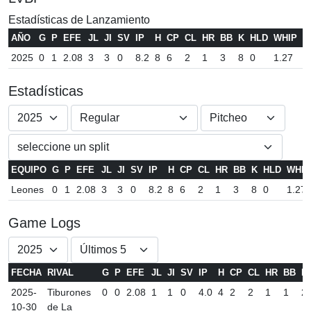
Estadísticas de Lanzamiento
AÑO
G
P
EFE
JL
JI
SV
IP
H
CP
CL
HR
BB
K
HLD
WHIP
S
2025
0
1
2.08
3
3
0
8.2
8
6
2
1
3
8
0
1.27
8
Estadísticas
EQUIPO
G
P
EFE
JL
JI
SV
IP
H
CP
CL
HR
BB
K
HLD
WHIP
Leones
0
1
2.08
3
3
0
8.2
8
6
2
1
3
8
0
1.27
Game Logs
FECHA
RIVAL
G
P
EFE
JL
JI
SV
IP
H
CP
CL
HR
BB
K
2025-
Tiburones
0
0
2.08
1
1
0
4.0
4
2
2
1
1
2
10-30
de La