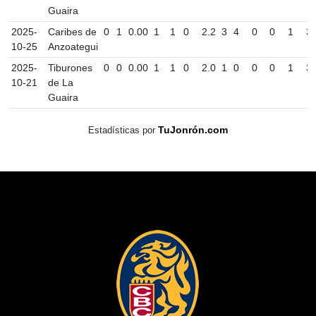
Guaira
2025-
Caribes de
0
1
0.00
1
1
0
2.2
3
4
0
0
1
3
10-25
Anzoategui
2025-
Tiburones
0
0
0.00
1
1
0
2.0
1
0
0
0
1
3
10-21
de La
Guaira
TuJonrón.com
Estadísticas por